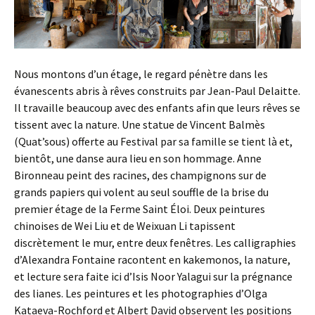
Nous montons d’un étage, le regard pénètre dans les
évanescents abris à rêves construits par Jean-Paul Delaitte.
Il travaille beaucoup avec des enfants afin que leurs rêves se
tissent avec la nature. Une statue de Vincent Balmès
(Quat’sous) offerte au Festival par sa famille se tient là et,
bientôt, une danse aura lieu en son hommage. Anne
Bironneau peint des racines, des champignons sur de
grands papiers qui volent au seul souffle de la brise du
premier étage de la Ferme Saint Éloi. Deux peintures
chinoises de Wei Liu et de Weixuan Li tapissent
discrètement le mur, entre deux fenêtres. Les calligraphies
d’Alexandra Fontaine racontent en kakemonos, la nature,
et lecture sera faite ici d’Isis Noor Yalagui sur la prégnance
des lianes. Les peintures et les photographies d’Olga
Kataeva-Rochford et Albert David observent les positions