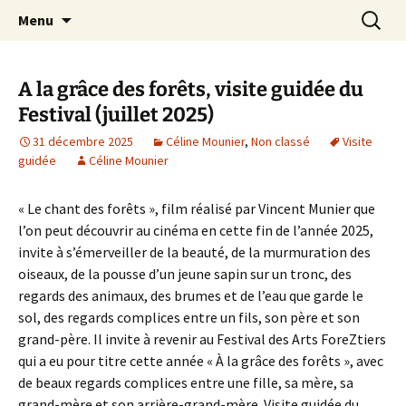
Festival de création contemporaine à
Aller
Recherc
Les arts foreztiers
Menu
au
Chavaniac-Lafayette, Forez, Haute-loire,
contenu
Auvergne
A la grâce des forêts, visite guidée du
Festival (juillet 2025)
31 décembre 2025
Céline Mounier
,
Non classé
Visite
guidée
Céline Mounier
« Le chant des forêts », film réalisé par Vincent Munier que
l’on peut découvrir au cinéma en cette fin de l’année 2025,
invite à s’émerveiller de la beauté, de la murmuration des
oiseaux, de la pousse d’un jeune sapin sur un tronc, des
regards des animaux, des brumes et de l’eau que garde le
sol, des regards complices entre un fils, son père et son
grand-père. Il invite à revenir au Festival des Arts ForeZtiers
qui a eu pour titre cette année « À la grâce des forêts », avec
de beaux regards complices entre une fille, sa mère, sa
grand-mère et son arrière-grand-mère. Visite guidée du