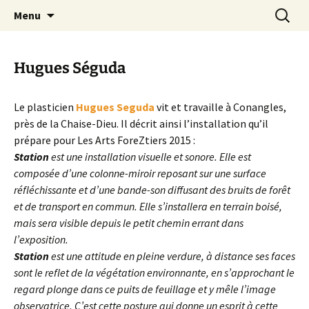
Festival de création contemporaine à
Aller
Recherc
Les arts foreztiers
Menu
au
Chavaniac-Lafayette, Forez, Haute-loire,
contenu
Auvergne
Hugues Séguda
Le plasticien
Hugues Seguda
vit et travaille à Conangles,
près de la Chaise-Dieu. Il décrit ainsi l’installation qu’il
prépare pour Les Arts ForeZtiers 2015 :
Station
est une installation visuelle et sonore. Elle est
composée d’une colonne-miroir reposant sur une surface
réfléchissante et d’une bande-son diffusant des bruits de forêt
et de transport en commun. Elle s’installera en terrain boisé,
mais sera visible depuis le petit chemin errant dans
l’exposition.
Station
est une attitude en pleine verdure, à distance ses faces
sont le reflet de la végétation environnante, en s’approchant le
regard plonge dans ce puits de feuillage et y mêle l’image
observatrice. C’est cette posture qui donne un esprit à cette