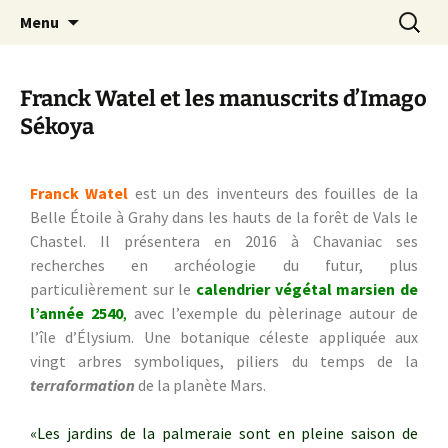
Festival de création contemporaine à
Les arts foreztiers
Menu
Chavaniac-Lafayette, Forez, Haute-loire,
Auvergne
Franck Watel et les manuscrits d’Imago
Sékoya
Franck Watel
est un des inventeurs des fouilles de la
Belle Étoile à Grahy dans les hauts de la forêt de Vals le
Chastel. Il présentera en 2016 à Chavaniac ses
recherches en archéologie du futur, plus
particulièrement sur le
calendrier végétal marsien de
l’année 2540
,
avec l’exemple du pèlerinage autour de
l’île d’Élysium. Une botanique céleste appliquée aux
vingt arbres symboliques, piliers du temps de la
terraformation
de la planète Mars.
«Les jardins de la palmeraie sont en pleine saison de