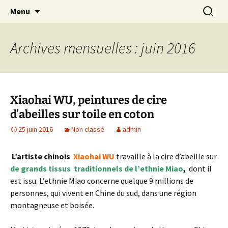
Festival de création contemporaine à
Aller
Recherc
Les arts foreztiers
Menu
au
Chavaniac-Lafayette, Forez, Haute-loire,
contenu
Auvergne
Archives mensuelles : juin 2016
Xiaohai WU, peintures de cire
d’abeilles sur toile en coton
25 juin 2016
Non classé
admin
L’artiste chinois
Xiaohai WU
travaille à la cire d’abeille sur
de grands tissus traditionnels de l’ethnie Miao
,
dont il
est issu. L’ethnie Miao concerne quelque 9 millions de
personnes, qui vivent en Chine du sud, dans une région
montagneuse et boisée.