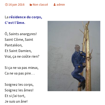
16 juin 2016
Non classé
admin
La
résidence du corps,
C’est l’âme.
Ô, Saints anargyres!
Saint Côme, Saint
Pantaléon,
Et Saint Damien,
Vrai, ça ne coûte rien?
Si ça ne va pas mieux,
Ca ne va pas pire…
Soignez les corps,
Soignez les âmes!
Et si j’ai tort,
Je suis un âne!