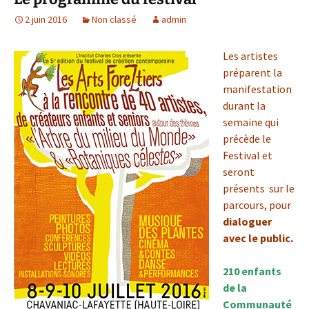
2 juin 2016
Non classé
admin
Les artistes
préparent la
manifestation
durant la
semaine qui
précède le
Festival et
seront
présents sur le
parcours, pour
dialoguer
avec le public.
210 enfants
de la
Communauté