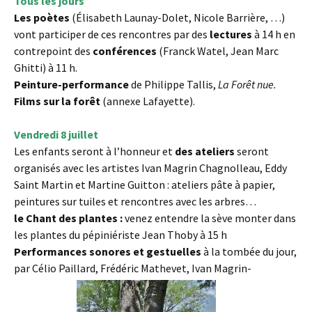
Tous les jours
Les poètes
(Élisabeth Launay-Dolet, Nicole Barrière, …)
vont participer de ces rencontres par des
lectures
à 14 h en
contrepoint des
conférences
(Franck Watel, Jean Marc
Ghitti) à 11 h.
Peinture-performance
de Philippe Tallis,
La Forêt nue.
Films sur la forêt
(annexe Lafayette).
Vendredi 8 juillet
Les enfants seront à l’honneur et
des ateliers
seront
organisés avec les artistes Ivan Magrin Chagnolleau, Eddy
Saint Martin et Martine Guitton : ateliers pâte à papier,
peintures sur tuiles et rencontres avec les arbres…
le Chant des plantes :
venez entendre la sève monter dans
les plantes du pépiniériste Jean Thoby à 15 h
Performances sonores et gestuelles
à la tombée du jour,
par Célio Paillard, Frédéric Mathevet, Ivan Magrin-