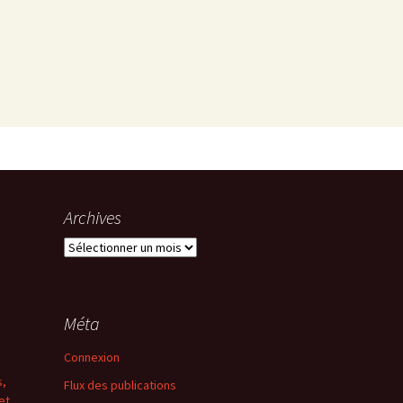
Archives
Archives
s
Méta
Connexion
s,
Flux des publications
et