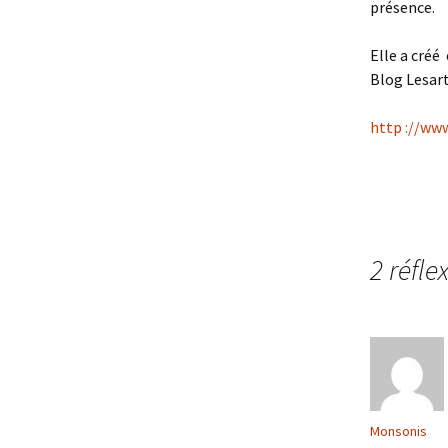
présence.
Elle a créé
Blog Lesart
http ://ww
2 réfle
Monsonis