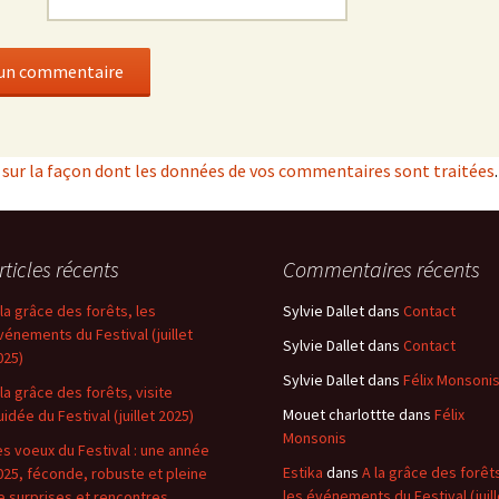
s sur la façon dont les données de vos commentaires sont traitées
.
rticles récents
Commentaires récents
 la grâce des forêts, les
Sylvie Dallet
dans
Contact
vénements du Festival (juillet
Sylvie Dallet
dans
Contact
025)
Sylvie Dallet
dans
Félix Monsoni
 la grâce des forêts, visite
Mouet charlottte
dans
Félix
uidée du Festival (juillet 2025)
Monsonis
es voeux du Festival : une année
Estika
dans
A la grâce des forêt
025, féconde, robuste et pleine
les événements du Festival (juill
e surprises et rencontres