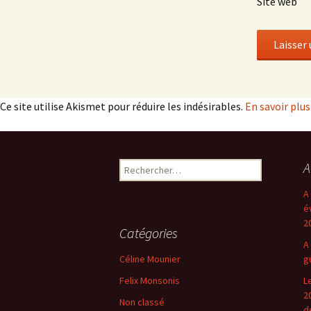
Site web
Ce site utilise Akismet pour réduire les indésirables.
En savoir plu
Rechercher :
A
A
é
2
Catégories
A
Céline Mounier
g
Felix Monsonis
L
2
Non classé
d