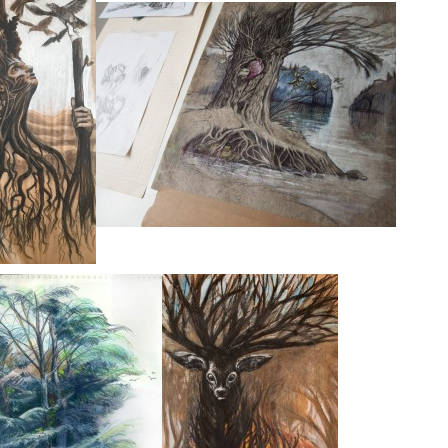
Année 2020
Année 2019
Festival 2018 : 
« Bestiaire en
Année 2018
Année 2017
Festival 2016 :
Botaniques cé
Année 2016
Festival 2015 :
milieu du mon
Année 2015