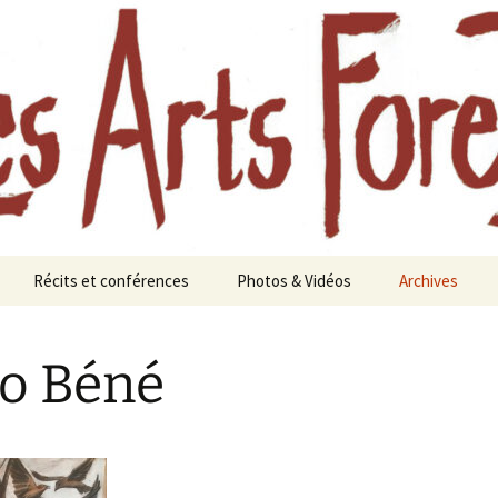
aine à Chavaniac-Lafayette, Forez, Haute-loire
oreztiers
Récits et conférences
Photos & Vidéos
Archives
te
Journées d’études
Photos
Festival des A
Les a
Foreztiers au
paysa
o Béné
Aimeraudes en 
s 2010
Femmes et forêts, une
Vidéos
histoire longue
Année 2021
Eaux et forêts
Festival 2020 :
nourricière
Forêts anciennes