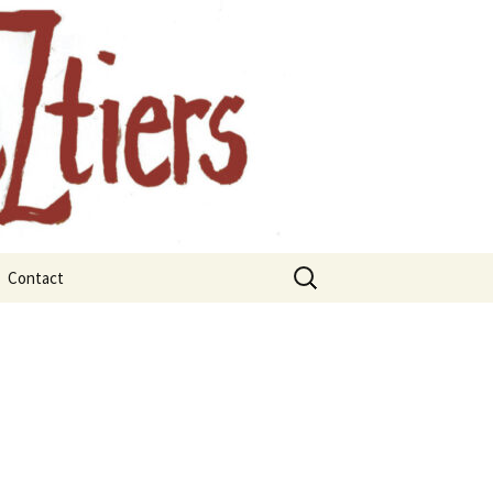
, Auvergne
Rechercher :
Contact
rts
rbres et les
x
ges remarquables
juillet 2021
janvier 2021
 La forêt
mars 2021