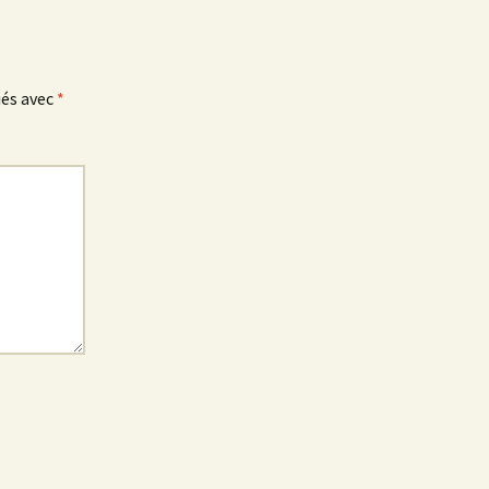
Chantal Colombet et l
œufs de la Forêt
Robin Comte
ués avec
*
Sylvie Dallet
Albert David, un voya
en botanique céleste
Anne Drevon
Étudiants de l’École d
paysage
Marie LAFONT & Mélo
VIDAL
Marie Jo Geffray
Martine Guitton