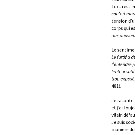
Lorca est e
confort mor
tension d’u
corps qui es
aux pouvoirs,
Le sentimen
Le furtif a 
l’entendre j
lenteur subi
trop exposé, 
481).
Je raconte 
et j’ai touj
vilain défau
Je suis soc
manière don