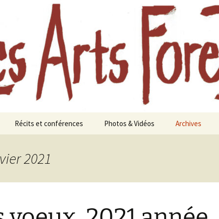
aine à Chavaniac-Lafayette, Forez, Haute-loire
oreztiers
Récits et conférences
Photos & Vidéos
Archives
te
Journées d’études
Photos
Festival des A
Les a
Foreztiers au
paysa
vier 2021
Aimeraudes en 
s 2010
Femmes et forêts, une
Vidéos
histoire longue
Année 2021
Eaux et forêts
Festival 2020 :
 voeux, 2021 année
nourricière
Forêts anciennes