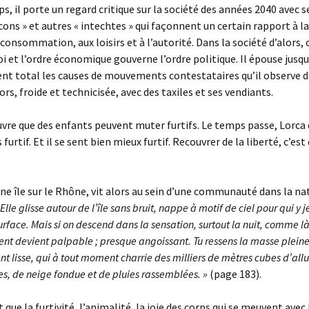
 il porte un regard critique sur la société des années 2040 avec s
ons » et autres « intechtes » qui façonnent un certain rapport à la 
a consommation, aux loisirs et à l’autorité. Dans la société d’alors,
soi et l’ordre économique gouverne l’ordre politique. Il épouse jusqu
t total les causes de mouvements contestataires qu’il observe d
ors, froide et technicisée, avec des taxiles et ses vendiants.
vre que des enfants peuvent muter furtifs. Le temps passe, Lorca 
 furtif. Et il se sent bien mieux furtif. Recouvrer de la liberté, c’est
 une île sur le Rhône, vit alors au sein d’une communauté dans la na
 Elle glisse autour de l’île sans bruit, nappe à motif de ciel pour qui y j
rface. Mais si on descend dans la sensation, surtout la nuit, comme l
t devient palpable ; presque angoissant. Tu ressens la masse pleine,
t lisse, qui à tout moment charrie des milliers de mètres cubes d’allu
s, de neige fondue et de pluies rassemblées. »
(page 183).
que la furtivité, l’animalité, la joie des corps qui se meuvent avec 