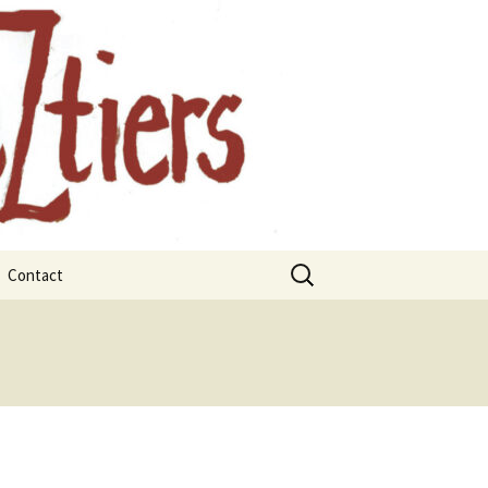
, Auvergne
Rechercher :
Contact
rts
rbres et les
x
ges remarquables
juillet 2021
janvier 2021
 La forêt
mars 2021