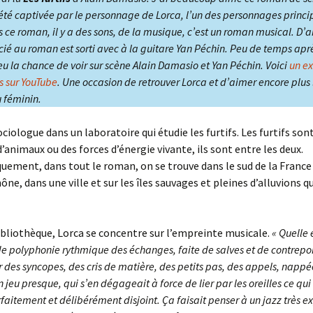
i été captivée par le personnage de Lorca, l’un des personnages princ
Année 2014
ce roman, il y a des sons, de la musique, c’est un roman musical. D’ai
ié au roman est sorti avec à la guitare Yan Péchin. Peu de temps après
eu la chance de voir sur scène Alain Damasio et Yan Péchin. Voici
un ex
s sur YouTube
. Une occasion de retrouver Lorca et d’aimer encore plus l
u féminin.
ociologue dans un laboratoire qui étudie les furtifs. Les furtifs s
d’animaux ou des forces d’énergie vivante, ils sont entre les deux.
ement, dans tout le roman, on se trouve dans le sud de la France 
ne, dans une ville et sur les îles sauvages et pleines d’alluvions qu
bliothèque, Lorca se concentre sur l’empreinte musicale.
« Quelle
e polyphonie rythmique des échanges, faite de salves et de contrepoi
 des syncopes, des cris de matière, des petits pas, des appels, nappé
 jeu presque, qui s’en dégageait à force de lier par les oreilles ce qu
aitement et délibérément disjoint. Ça faisait penser à un jazz très e