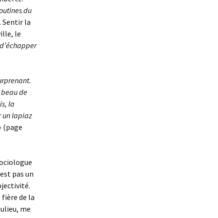
routines du
 Sentir la
lle, le
ct d’échapper
urprenant.
it beau de
s, la
r un lapiaz
 »
(page
sociologue
’est pas un
jectivité.
fière de la
ulieu, me