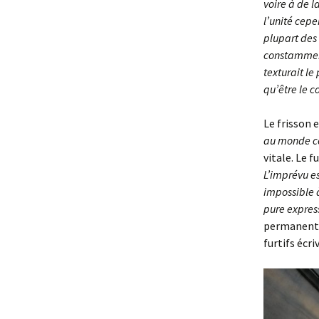
voire à de l
l’unité cepe
plupart des 
constamment
texturait le
qu’être le 
Le frisson e
au monde conc
vitale. Le f
L’imprévu es
impossible à
pure express
permanente,
furtifs écr