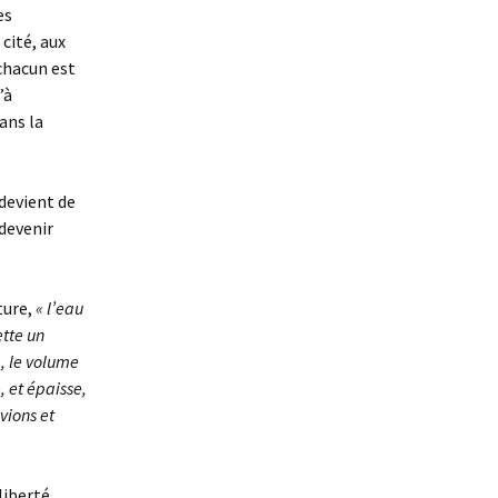
es
cité, aux
 chacun est
’à
ans la
devient de
 devenir
ture,
« l’eau
ette un
à, le volume
 et épaisse,
vions et
liberté.