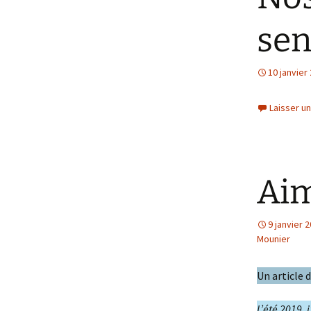
Partenaires et soutiens
en savoir plus
sen
10 janvier
Laisser u
Aim
9 janvier 
Mounier
Un article 
L’été 2019, j