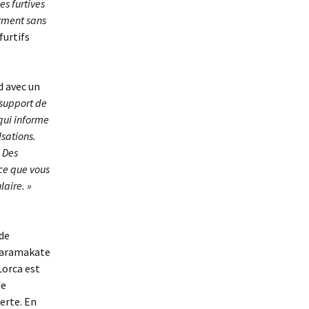
es furtives
Chantal Colombet et l
œufs de la Forêt
orment sans
furtifs
Robin Comte
Sylvie Dallet
d avec un
 support de
Albert David, un voya
en botanique céleste
qui informe
lsations.
Anne Drevon
. Des
 ce que vous
Étudiants de l’École d
aire. »
paysage
Marie LAFONT & Mélo
VIDAL
 de
Karamakate
Marie Jo Geffray
Lorca est
de
Martine Guitton
lerte. En