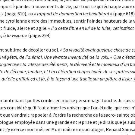
mporté par des mouvements de vie, par tout ce qui échappe aux
« 
t »
(page 610), au
« rapport de domination technolibéral »
(page 618).
ne tyrolienne entre des immeubles, sentir l’air des hauteurs de la vi
t fluide, alerte et agile.
« Il a cette fibre en lui de la fuite, cet instin
 à la vision. »
(page. 294)
t sublime de décoller du sol.
« Sa vivacité avait quelque chose de s
du végétal, de l’animal. Une vivante inventivité de la voix. « Que c’éta
ongler avec la vitesse des éléments, le dénivelé et le moelleux d’un boi
te de l’écoute, tendue, et l’accélération chapechutée de ses pattes su
qu’elle griffait çà et là, à la façon d’une truelle sur un plâtre à lisser.
maintenant quelles cordes en moi ce personnage touche. Je suis 
ours considéré qu’il faut aimer les univers que l’on étudie, que ceci n
t que viendrait rappeler à l’ordre la recherche de la sacro-sainte ob
iologue employée dans une grande entreprise et je dirais que je suis 
t j’y exerce mon métier. Mon maître en sociologie, Renaud Sainsa