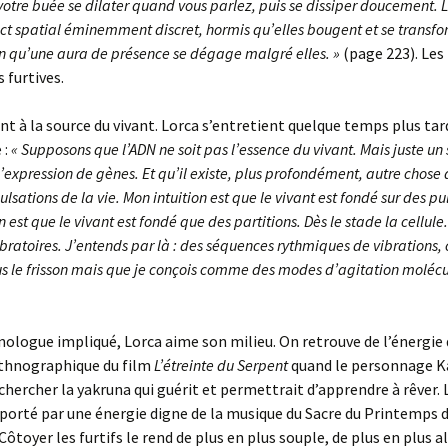
votre buée se dilater quand vous parlez, puis se dissiper doucement. L
ct spatial éminemment discret, hormis qu’elles bougent et se transf
ien qu’une aura de présence se dégage malgré elles. »
(page 223). Les 
 furtives.
ent à la source du vivant. Lorca s’entretient quelque temps plus tar
 :
« Supposons que l’ADN ne soit pas l’essence du vivant. Mais juste un
expression de gènes. Et qu’il existe, plus profondément, autre chose 
ulsations de la vie. Mon intuition est que le vivant est fondé sur des pu
n est que le vivant est fondé que des partitions. Dès le stade la cellule
ibratoires. J’entends par là : des séquences rythmiques de vibrations,
s le frisson mais que je conçois comme des modes d’agitation molécul
ologue impliqué, Lorca aime son milieu. On retrouve de l’énergie
ethnographique du film
L’étreinte du Serpent
quand le personnage 
chercher la yakruna qui guérit et permettrait d’apprendre à rêver. 
rté par une énergie digne de la musique du Sacre du Printemps 
Côtoyer les furtifs le rend de plus en plus souple, de plus en plus a