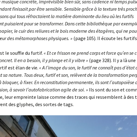
a musique concrète, imprévisible bien sûr, sans cadence ni temps puls
ndant finissait par être sensible. Sensible grâce à la texture très proc
sons qui tous réfractaient la matière dominante du lieu où les furtifs
 puisaient pour se transformer. Dans cette bibliothèque par exemple
 papier, le cuir des reliures et le bois moderne des étagères, qui ne po
cœur des métamorphoses physiques. »
(page 105). Il écoute les furtifs
st le souffle du furtif.
« Et ce frisson ne prend corps et force qu’en se 
ret. Il en a besoin, il y plonge et il y vibre »
(page 328). Il y a là une
urtif est élan de vie.
« A l’image du son, le furtif ne connaît pas d’état 
t sa nature. Tous deux, furtif et son, relèvent de la transformation per
 bloquer, à fixer. En reconstitution permanente, ils sont l’autopoïèse 
ion, à savoir l’autofabrication agile de soi. »
Ils sont du son et com
 leur empreinte laisse comme des traces qui ressemblent à des t
ivent des glyphes, des sortes de tags.