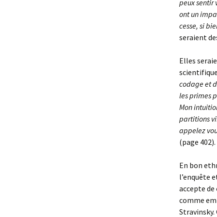
peux sentir 
ont un impa
cesse, si b
seraient des
Elles serai
scientifique
codage et d’
les primes p
Mon intuitio
partitions v
appelez vou
(page 402).
En bon ethn
l’enquête 
accepte de 
comme empo
Stravinsky. 