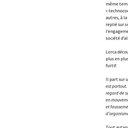
même temps,
« technococ
autres, à l
replié sur 
l’engagemen
société d’al
Lorca décou
plus en plus
furtif.
Il part sur
est partout.
regard de su
en mouvemen
et faussemen
d’organisme
Tout autant 