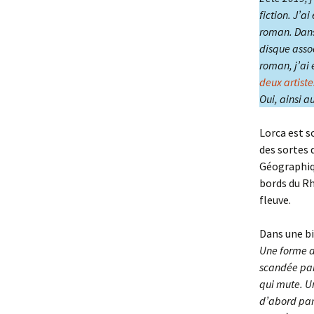
fiction. J’a
roman. Dans 
disque assoc
roman, j’ai 
deux artiste
Oui, ainsi a
Lorca est s
des sortes 
Géographiqu
bords du Rhô
fleuve.
Dans une bi
Une forme d
scandée par
qui mute. Un
d’abord parf