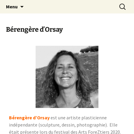
Festival de création contemporaine à
Les arts foreztiers
Menu
Chavaniac-Lafayette, Forez, Haute-loire,
Auvergne
Bérengère d’Orsay
Bérengère d’Orsay
est une artiste plasticienne
indépendante (sculpture, dessin, photographie). Elle
était présente lors du festival des Arts ForeZtiers 2020.