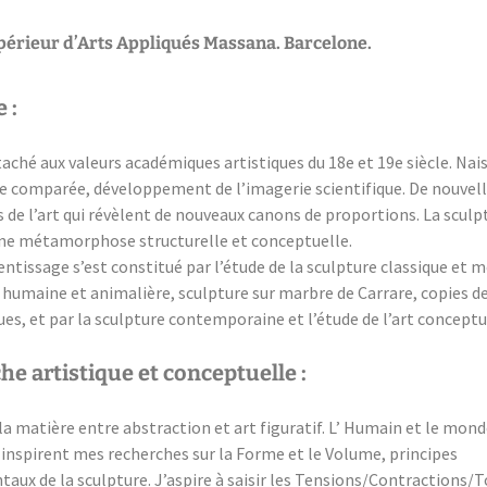
Année 2014
périeur d’Arts Appliqués Massana. Barcelone.
 :
taché aux valeurs académiques artistiques du 18e et 19e siècle. Nai
e comparée, développement de l’imagerie scientifique. De nouvel
 de l’art qui révèlent de nouveaux canons de proportions. La sculp
e métamorphose structurelle et conceptuelle.
tissage s’est constitué par l’étude de la sculpture classique et m
humaine et animalière, sculpture sur marbre de Carrare, copies de
es, et par la sculpture contemporaine et l’étude de l’art conceptu
e artistique et conceptuelle :
la matière entre abstraction et art figuratif. L’ Humain et le mon
 inspirent mes recherches sur la Forme et le Volume, principes
aux de la sculpture. J’aspire à saisir les Tensions/Contractions/T