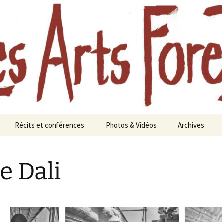
aine à Chavaniac-Lafayette, Forez, Haute-loire
oreztiers
Récits et conférences
Photos & Vidéos
Archives
te
Journées d’études
Photos
Festival des A
Les a
Foreztiers au
paysa
e Dali
Aimeraudes en 
s 2010
Femmes et forêts, une
Vidéos
histoire longue
Année 2021
Eaux et forêts
Festival 2020 :
nourricière
Forêts anciennes