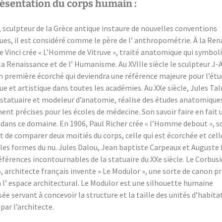
résentation du corps humain :
, sculpteur de la Grèce antique instaure de nouvelles conventions
es, il est considéré comme le père de l’ anthropométrie. À la Ren
e Vinci crée « L’Homme de Vitruve », traité anatomique qui symboli
la Renaissance et de l’ Humanisme. Au XVIIIe siècle le sculpteur J
on première écorché qui deviendra une référence majeure pour l’ét
 et artistique dans toutes les académies. Au XXe siècle, Jules Tal
 statuaire et modeleur d’anatomie, réalise des études anatomique
nt précises pour les écoles de médecine. Son savoir faire en fait 
 dans ce domaine. En 1906, Paul Richer crée « l’Homme debout », s
 de comparer deux moitiés du corps, celle qui est écorchée et cell
 les formes du nu. Jules Dalou, Jean baptiste Carpeaux et Auguste
éférences incontournables de la statuaire du XXe siècle. Le Corbusi
, architecte français invente » Le Modulor », une sorte de canon p
à l’ espace architectural. Le Modulor est une silhouette humaine
ée servant à concevoir la structure et la taille des unités d’habita
par l’architecte.