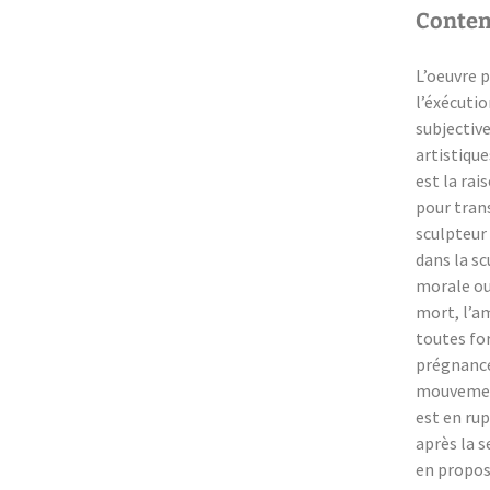
Contemp
L’oeuvre 
l’éxécutio
subjective
artistique
est la rai
pour tran
sculpteur 
dans la sc
morale ou 
mort, l’am
toutes fo
prégnance 
mouvement
est en rup
après la 
en proposa