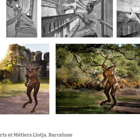
Année 2020
Année 2019
Festival 2018 : 
« Bestiaire en
Année 2018
Année 2017
Festival 2016 :
Botaniques cé
Année 2016
Festival 2015 :
milieu du mon
rts et Métiers Llotja. Barcelone
Année 2015