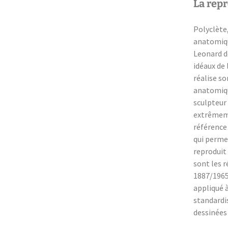
La rep
Polyclète
anatomiqu
Leonard d
idéaux de 
réalise s
anatomique
sculpteur
extrêmeme
référence
qui permet
reproduit
sont les r
1887/1965
appliqué 
standardis
dessinées 