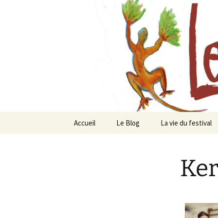
Festival de création contempor
Les arts f
Accueil
Le Blog
La vie du festival
Festival
Chavaniac-Lafayet
Ker
Actualités
Les artistes depui
Emplacement
Ils et elles nous
rejoignent en 2025
Notre équipe
Peindre ensemble