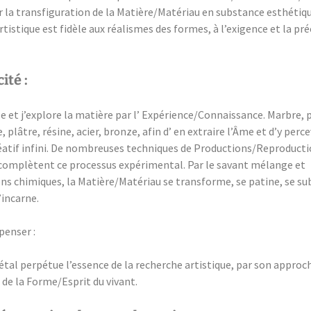
ar la transfiguration de la Matière/Matériau en substance esthétiq
tistique est fidèle aux réalismes des formes, à l’exigence et la pré
ité :
le et j’explore la matière par l’ Expérience/Connaissance. Marbre, p
re, plâtre, résine, acier, bronze, afin d’ en extraire l’Âme et d’y perce
atif infini. De nombreuses techniques de Productions/Reproducti
omplètent ce processus expérimental. Par le savant mélange et
ons chimiques, la Matière/Matériau se transforme, se patine, se su
’incarne.
penser :
iétal perpétue l’essence de la recherche artistique, par son approc
 de la Forme/Esprit du vivant.