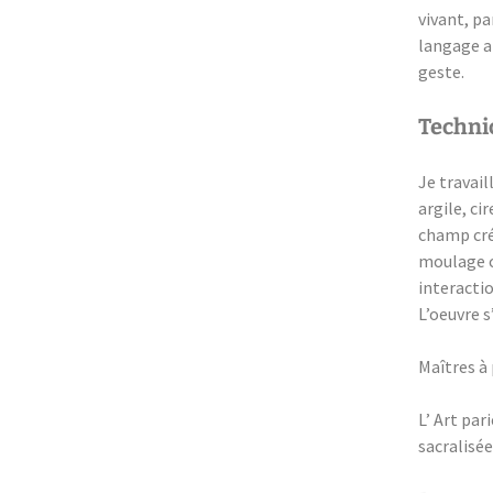
vivant, p
langage ar
geste.
Technic
Je travail
argile, ci
champ cré
moulage c
interacti
L’oeuvre s
Maîtres à 
L’ Art par
sacralisée