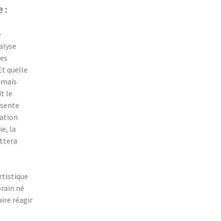
Chantal Colombet et l
 :
œufs de la Forêt
Robin Comte
e
nalyse
Sylvie Dallet
res
Et quelle
Albert David, un voya
, mais
en botanique céleste
t le
ésente
Anne Drevon
cation
e, la
Étudiants de l’École d
paysage
ettera
Marie LAFONT & Mélo
VIDAL
rtistique
orain né
Marie Jo Geffray
ire réagir
Martine Guitton