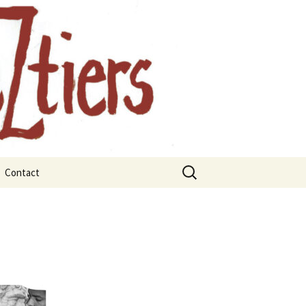
, Auvergne
Contact
rts
rbres et les
x
ges remarquables
juillet 2021
janvier 2021
 La forêt
mars 2021