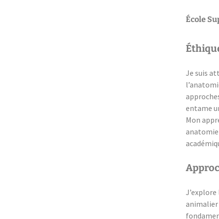
École Su
Éthique
Je suis at
l’anatomi
approches
entame un
Mon appren
anatomie 
académiqu
Approch
J’explore 
animalier
fondament