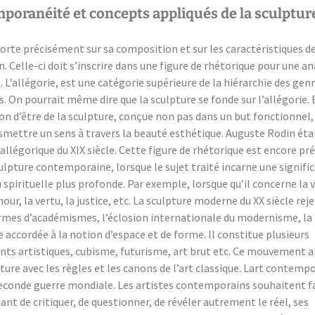
oranéité et concepts appliqués de la sculpture
porte précisément sur sa composition et sur les caractéristiques d
n. Celle-ci doit s’inscrire dans une figure de rhétorique pour une a
. L’allégorie, est une catégorie supérieure de la hiérarchie des gen
s. On pourrait même dire que la sculpture se fonde sur l’allégorie. 
son d’être de la sculpture, conçue non pas dans un but fonctionnel
smettre un sens à travers la beauté esthétique. Auguste Rodin étai
allégorique du XIX siècle. Cette figure de rhétorique est encore pr
ulpture contemporaine, lorsque le sujet traité incarne une signifi
spirituelle plus profonde. Par exemple, lorsque qu’il concerne la vi
our, la vertu, la justice, etc. La sculpture moderne du XX siècle rej
rmes d’académismes, l’éclosion internationale du modernisme, la
accordée à la notion d’espace et de forme. Il constitue plusieurs
s artistiques, cubisme, futurisme, art brut etc. Ce mouvement a
ture avec les règles et les canons de l’art classique. Lart contemp
seconde guerre mondiale. Les artistes contemporains souhaitent fa
nt de critiquer, de questionner, de révéler autrement le réel, ses