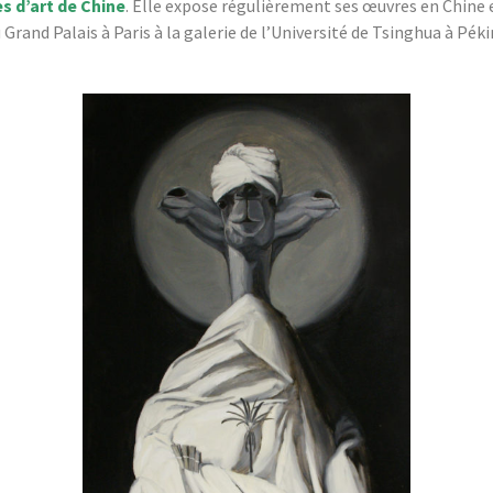
s d’art de Chine
. Elle expose régulièrement ses œuvres en Chine 
 Grand Palais à Paris à la galerie de l’Université de Tsinghua à Péki
Année 2020
Année 2019
Festival 2018 : 
« Bestiaire en
Année 2018
Année 2017
Festival 2016 :
Botaniques cé
Année 2016
Festival 2015 :
milieu du mon
Année 2015