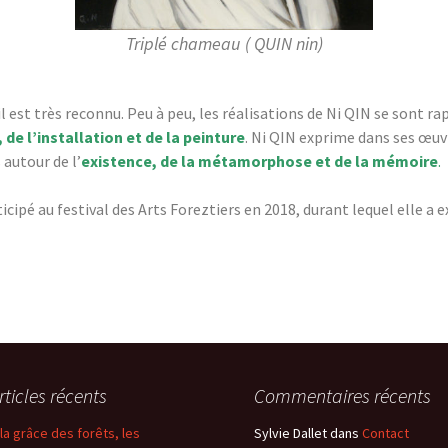
Année 2014
Triplé chameau ( QUIN nin)
l est très reconnu. Peu à peu, les réalisations de Ni QIN se sont ra
 de l’installation et de la peinture
. Ni QIN exprime dans ses œuv
s autour de l’
existence, de la métamorphose et de la mémoire
.
ticipé au festival des Arts Foreztiers en 2018, durant lequel elle a 
rticles récents
Commentaires récents
 la grâce des forêts, les
Sylvie Dallet
dans
Contact