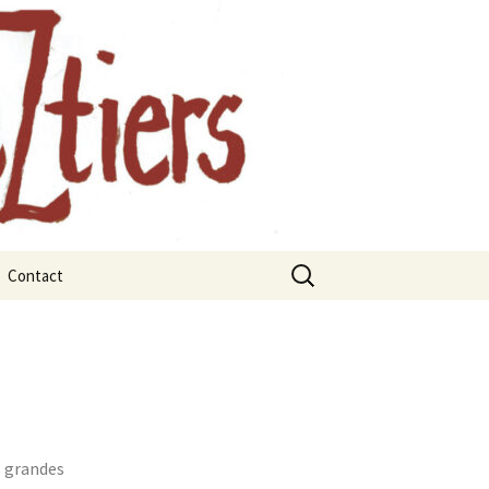
, Auvergne
Contact
rts
rbres et les
x
ges remarquables
juillet 2021
janvier 2021
 La forêt
mars 2021
s grandes