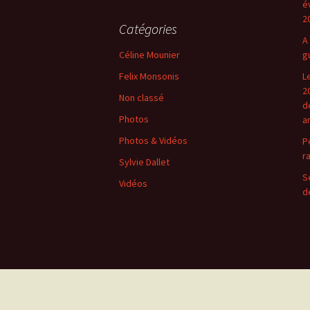
é
2
Catégories
A
Céline Mounier
g
Felix Monsonis
L
2
Non classé
d
Photos
a
Photos & Vidéos
P
r
Sylvie Dallet
S
Vidéos
d