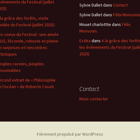
vénements du Festival (juillet
Sylvie Dallet
dans
Contact
025)
Sylvie Dallet
dans
Félix Monsoni
 la grâce des forêts, visite
Mouet charlottte
dans
Félix
uidée du Festival (juillet 2025)
Monsonis
es voeux du Festival : une année
Estika
dans
A la grâce des forêt
025, féconde, robuste et pleine
les événements du Festival (juill
e surprises et rencontres
2025)
rtistiques
euples racines, peuples
aisonnables
econd extrait de « Philosophie
e l’océan » de Roberto Casati
Contact
Nous contacter
Fièrement propulsé par WordPress