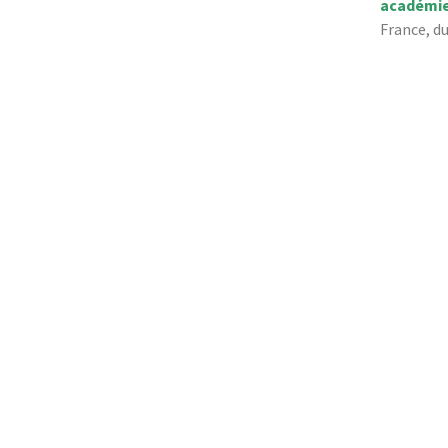
académie
France, du
Partenaires et soutiens
en savoir plus