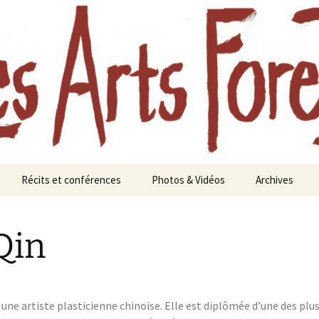
aine à Chavaniac-Lafayette, Forez, Haute-loire
oreztiers
Récits et conférences
Photos & Vidéos
Archives
te
Journées d’études
Photos
Festival des A
Les a
Foreztiers au
paysa
Qin
Aimeraudes en 
s 2010
Femmes et forêts, une
Vidéos
histoire longue
Année 2021
Eaux et forêts
Festival 2020 :
 une artiste plasticienne chinoise. Elle est diplômée d’une des plu
nourricière
Forêts anciennes