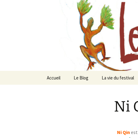
Festival de création contempor
Les arts f
Accueil
Le Blog
La vie du festival
Festival
Chavaniac-Lafayet
Ni 
Actualités
Les artistes depui
Emplacement
Ils et elles nous
rejoignent en 2025
Ni Qin
est
Notre équipe
Peindre ensemble