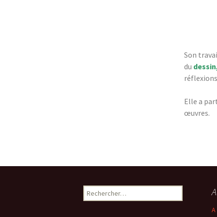
Son travai
du
dessin,
réflexion
Elle a par
œuvres.
A
A