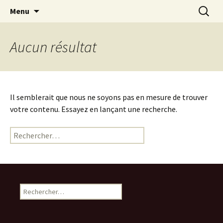
Festival de création contemporaine à
Aller
Recherc
Les arts foreztiers
Menu
au
Chavaniac-Lafayette, Forez, Haute-loire,
contenu
Auvergne
Aucun résultat
Il semblerait que nous ne soyons pas en mesure de trouver
votre contenu. Essayez en lançant une recherche.
Rechercher :
Rechercher :