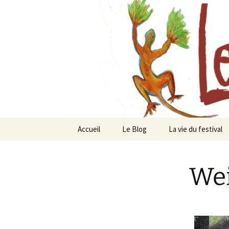
Festival de création contempor
Les arts f
Accueil
Le Blog
La vie du festival
Festival
Chavaniac-Lafayet
Wei
Actualités
Les artistes depui
Emplacement
Ils et elles nous
rejoignent en 2025
Notre équipe
Peindre ensemble