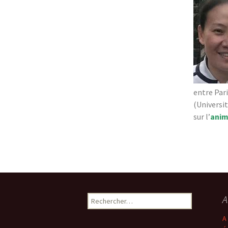
Partenaires et soutiens
en savoir plus
entre Par
(Universit
sur l’
anim
A
A