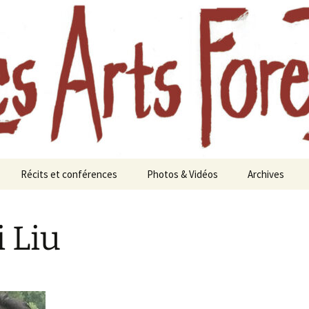
aine à Chavaniac-Lafayette, Forez, Haute-loire
oreztiers
Récits et conférences
Photos & Vidéos
Archives
te
Journées d’études
Photos
Festival des A
Les a
Foreztiers au
paysa
 Liu
Aimeraudes en 
s 2010
Femmes et forêts, une
Vidéos
histoire longue
Année 2021
Eaux et forêts
Festival 2020 :
nourricière
Forêts anciennes