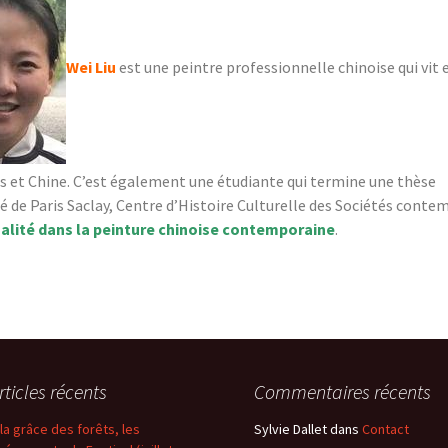
Année 2020
Wei Liu
est une peintre professionnelle chinoise qui vit
Année 2019
Festival 2018 : 
« Bestiaire en
Année 2018
is et Chine. C’est également une étudiante qui termine une thèse
é de Paris Saclay, Centre d’Histoire Culturelle des Sociétés conte
Année 2017
alité dans la peinture chinoise contemporaine
.
Festival 2016 :
Botaniques cé
Année 2016
Festival 2015 :
rticles récents
Commentaires récents
milieu du mon
 la grâce des forêts, les
Sylvie Dallet
dans
Contact
Année 2015