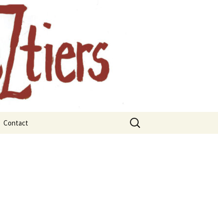
, Auvergne
Contact
rts
rbres et les
x
ges remarquables
juillet 2021
janvier 2021
 La forêt
mars 2021