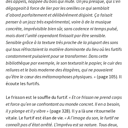
des appels, nappée du bois qui mute. Un jeu presque, qui s’en
dégageait à force de lier par les oreilles ce qui semblait
d’abord parfaitement et délibérément disjoint. Ça faisait
penser à un jazz très expérimental, voire à de la musique
concrète, imprévisible bien sûr, sans cadence ni temps pulsé,
mais dont l’unité cependant finissait par être sensible.
Sensible grâce à la texture très proche de la plupart des sons
qui tous réfractaient la matière dominante du lieu où les furtifs
constamment puisaient pour se transformer. Dans cette
bibliothèque par exemple, le son texturait le papier, le cuir des
reliures et le bois moderne des étagères, qui ne pouvaient
qu’être le cœur des métamorphoses physiques. »
(page 105). Il
écoute les furtifs.
Le frisson est le souffle du furtif.
« Et ce frisson ne prend corps
et force qu’en se confrontant au monde concret. Il en a besoin,
il y plonge et il y vibre »
(page 328). Il y a là une ritournelle
vitale. Le furtif est élan de vie.
« A l’image du son, le furtif ne
connaît pas d’état arrêté. L’imprévu est sa nature. Tous deux,