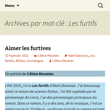
Festival de création contemporaine à
Aller
Recherc
Les arts foreztiers
Menu
au
Chavaniac-Lafayette, Forez, Haute-loire,
contenu
Auvergne
Archives par mot-clé : Les furtifs
Aimer les furtives
9 janvier 2021
Céline Mounier
Alain Damasio
,
Les
furtifs
,
Rhône
,
Sociologue
Céline Mounier
Un article de
Céline Mounier.
L’été 2019, j’ai lu
Les furtifs
d’Alain Damasio. J’ai beaucoup
aimé ce roman de science-fiction. J’ai été captivée par le
personnage de Lorca, l’un des personnages principaux du
roman. Dans ce roman, il y a des sons, de la musique, c’est un
roman musical. D’ailleurs, un disque associé au roman est sorti