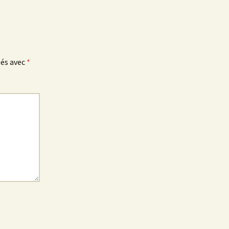
ués avec
*