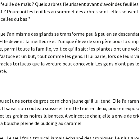
feuille de maïs ? Quels arbres fleurissent avant d’avoir des feuilles
 ? Pourquoi les feuilles au sommet des arbres sont-elles souvent
 celles du bas ?
 que l’animisme des glands se transforme peu à peu en sa descendan
Elle devient la meilleure et l’unique élève de son père pour la simp
e, parmi toute la famille, voit ce qu’il sait : les plantes ont une vo
’astuce et un but, tout comme les gens. Il lui parle, lors de leurs vi
racles tortueux que la verdure peut concevoir. Les gens n’ont pas
eté.
au sol une sorte de gros cornichon jaune qu’il lui tend. Elle l’a rar
. Il saisit son couteau suisse et fend le fruit en deux, pour en expos
et les graines noires luisantes. A voir cette chair, elle a envie de crie
 la bouche pleine de pudding au caramel.
e ! Le seul fruit tropical jamais échappé des tropiques. Le plus gros