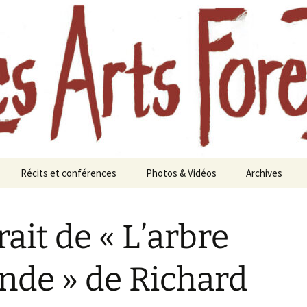
aine à Chavaniac-Lafayette, Forez, Haute-loire
oreztiers
Récits et conférences
Photos & Vidéos
Archives
te
Journées d’études
Photos
Festival des A
Les a
Foreztiers au
paysa
rait de « L’arbre
Aimeraudes en 
s 2010
Femmes et forêts, une
Vidéos
histoire longue
Année 2021
de » de Richard
Eaux et forêts
Festival 2020 :
nourricière
Forêts anciennes