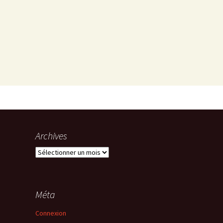
Archives
Archives
s
Méta
Connexion