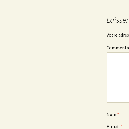
des
Laisse
articles
Votre adres
Commenta
Nom
*
E-mail
*