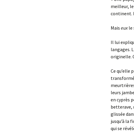
meilleur, le
continent. E
Mais
eux
le 
Il lui expli
langages. L
originelle. 
Ce qu’elle 
transformée
meurtrières
leurs jambe
en cyprès p
betterave, 
glissée dans
jusqu’à la 
qui se révél