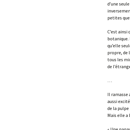
d’une seule 
inversement
petites que
C’est ainsi
botanique. 
qu’elle seul
propre, de l
tous les mi
de l’étrang
…
Il ramasse 
aussi excité
de la pulpe 
Mais elle a
« Une papay