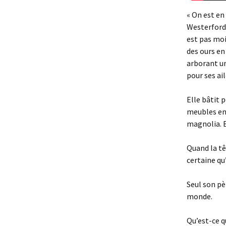
« On est en
Westerford 
est pas moin
des ours en
arborant un
pour ses ail
Elle bâtit 
meubles en 
magnolia. E
Quand la tê
certaine qu
Seul son pè
monde.
Qu’est-ce q