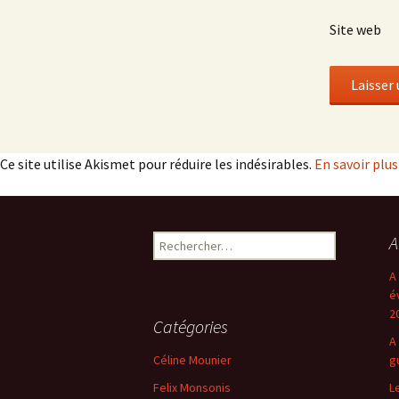
Site web
Ce site utilise Akismet pour réduire les indésirables.
En savoir plu
Rechercher :
A
A
é
2
Catégories
A
Céline Mounier
g
Felix Monsonis
L