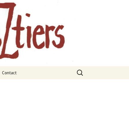
, Auvergne
Rechercher :
Contact
rts
rbres et les
x
ges remarquables
juillet 2021
janvier 2021
 La forêt
mars 2021