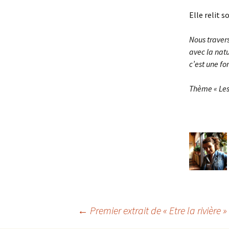
Elle relit s
Nous traver
avec la natu
c’est une fo
Thème « Les
Navigation
←
Premier extrait de « Etre la rivièr