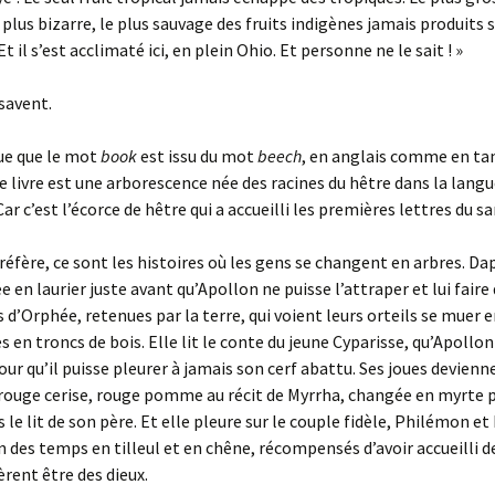
 plus bizarre, le plus sauvage des fruits indigènes jamais produits s
t il s’est acclimaté ici, en plein Ohio. Et personne ne le sait ! »
savent.
que que le mot
book
est issu du mot
beech
, en anglais comme en tan
e livre est une arborescence née des racines du hêtre dans la lang
Car c’est l’écorce de hêtre qui a accueilli les premières lettres du sa
préfère, ce sont les histoires où les gens se changent en arbres. Da
 en laurier juste avant qu’Apollon ne puisse l’attraper et lui faire
 d’Orphée, retenues par la terre, qui voient leurs orteils se muer e
s en troncs de bois. Elle lit le conte du jeune Cyparisse, qu’Apollo
our qu’il puisse pleurer à jamais son cerf abattu. Ses joues devien
rouge cerise, rouge pomme au récit de Myrrha, changée en myrte p
 le lit de son père. Et elle pleure sur le couple fidèle, Philémon et
fin des temps en tilleul et en chêne, récompensés d’avoir accueilli 
èrent être des dieux.