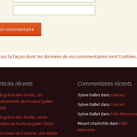
s sur la façon dont les données de vos commentaires sont traitées
.
rticles récents
Commentaires récents
 la grâce des forêts, les
Sylvie Dallet
dans
Contact
vénements du Festival (juillet
Sylvie Dallet
dans
Contact
025)
Sylvie Dallet
dans
Félix Monsoni
 la grâce des forêts, visite
Mouet charlottte
dans
Félix
uidée du Festival (juillet 2025)
Monsonis
es voeux du Festival : une année