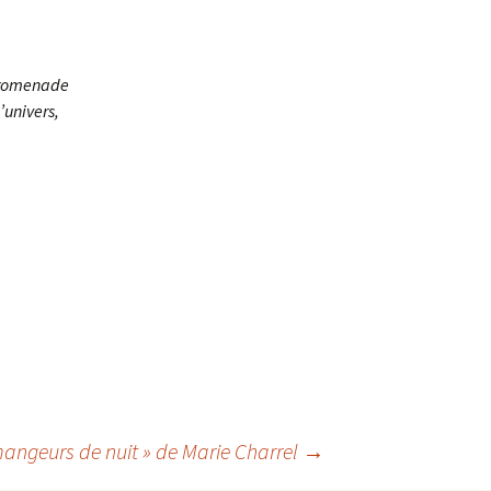
Chantal Colombet et l
œufs de la Forêt
Robin Comte
 promenade
’univers,
Sylvie Dallet
Albert David, un voya
en botanique céleste
Anne Drevon
Étudiants de l’École d
paysage
Marie LAFONT & Mélo
VIDAL
Marie Jo Geffray
 mangeurs de nuit » de Marie Charrel
→
Martine Guitton