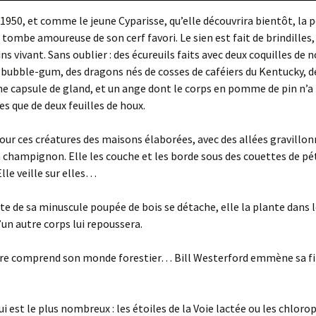
 1950, et comme le jeune Cyparisse, qu’elle découvrira bientôt, la 
Année 2014
tombe amoureuse de son cerf favori. Le sien est fait de brindilles, 
s vivant. Sans oublier : des écureuils faits avec deux coquilles de n
 bubble-gum, des dragons nés de cosses de caféiers du Kentucky, d
e capsule de gland, et un ange dont le corps en pomme de pin n’a
es que de deux feuilles de houx.
pour ces créatures des maisons élaborées, avec des allées gravillon
champignon. Elle les couche et les borde sous des couettes de pé
lle veille sur elles…
te de sa minuscule poupée de bois se détache, elle la plante dans le
’un autre corps lui repoussera.
re comprend son monde forestier… Bill Westerford emmène sa fill
ui est le plus nombreux : les étoiles de la Voie lactée ou les chloro