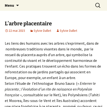
Festival de création contemporaine à
Aller
Recherc
Les arts foreztiers
Menu
au
Chavaniac-Lafayette, Forez, Haute-loire,
contenu
Auvergne
L’arbre placentaire
22 mai 2015
Sylvie Dallet
Sylvie Dallet
Les liens des humains avec les arbres s’expriment, dans de
nombreuses traditions vivantes dans le monde, par le
recueil du placenta auprès d’un arbre, qui symbolise la
continuité du vivant et le développement harmonieux de
l’enfant. Ces pratiques trouvent un écho dans les formes de
reforestation ou de jardins partagés qui associent en
Europe, pour exemple, un enfant à un arbre.
Selon l’étude de l’ethnologue Bruno Saura («
Enterrer le
placenta ; l’évolution d’un rite de naissance en Polynésie
française »
, consultable sur le Net), les Polynésiens (Tahiti
et Moorea, îles-sous-le-Vent et îles Australes) accordent
une place fondatrice à ce placenta, nommé
pu-fenua,
ce qui