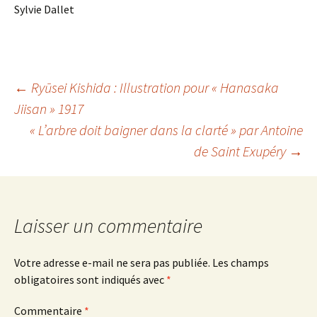
Sylvie Dallet
Navigation
←
Ryūsei Kishida : Illustration pour « Hanasaka
Jiisan » 1917
« L’arbre doit baigner dans la clarté » par Antoine
des
de Saint Exupéry
→
articles
Laisser un commentaire
Votre adresse e-mail ne sera pas publiée.
Les champs
obligatoires sont indiqués avec
*
Commentaire
*