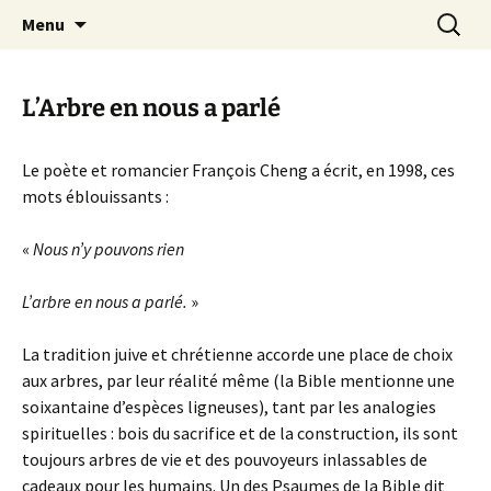
Festival de création contemporaine à
Aller
Recherc
Les arts foreztiers
Menu
au
Chavaniac-Lafayette, Forez, Haute-loire,
contenu
Auvergne
L’Arbre en nous a parlé
Le poète et romancier François Cheng a écrit, en 1998, ces
mots éblouissants :
«
Nous n’y pouvons rien
L’arbre en nous a parlé.
»
La tradition juive et chrétienne accorde une place de choix
aux arbres, par leur réalité même (la Bible mentionne une
soixantaine d’espèces ligneuses), tant par les analogies
spirituelles : bois du sacrifice et de la construction, ils sont
toujours arbres de vie et des pouvoyeurs inlassables de
cadeaux pour les humains. Un des Psaumes de la Bible dit