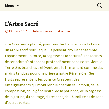
Festival de création contemporaine à
Aller
Recherc
Les arts foreztiers
Menu
au
Chavaniac-Lafayette, Forez, Haute-loire,
contenu
Auvergne
L’Arbre Sacré
13 mars 2015
Non classé
admin
« Le Créateur a planté, pour tous les habitants de la terre,
un Arbre sacré sous lequel ils peuvent trouver ensemble
l’apaisement, la force, la sagesse et la sécurité. Les racines
de cet arbre s’enfoncent profondément dans notre Mère la
Terre. Ses branches s’élèvent vers le firmament comme des
mains tendues pour une prière à notre Père le Ciel. Ses
fruits représentent les dons du Créateur : des
enseignements qui montrent le chemin de l’amour, de la
compassion, de la générosité, de la patience, de la sagesse,
de la justice, du courage, du respect, de l’humilité et de tant
d’autres vertus.