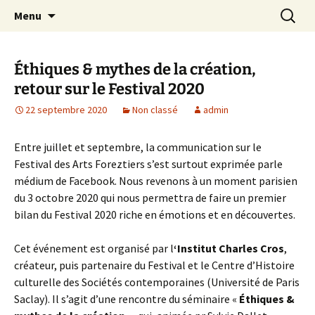
Festival de création contemporaine à
Aller
Recherc
Les arts foreztiers
Menu
au
Chavaniac-Lafayette, Forez, Haute-loire,
contenu
Auvergne
Éthiques & mythes de la création,
retour sur le Festival 2020
22 septembre 2020
Non classé
admin
Entre juillet et septembre, la communication sur le
Festival des Arts Foreztiers s’est surtout exprimée parle
médium de Facebook. Nous revenons à un moment parisien
du 3 octobre 2020 qui nous permettra de faire un premier
bilan du Festival 2020 riche en émotions et en découvertes.
Cet événement est organisé par l
‘Institut Charles Cros
,
créateur, puis partenaire du Festival et le Centre d’Histoire
culturelle des Sociétés contemporaines (Université de Paris
Saclay). Il s’agit d’une rencontre du séminaire «
Éthiques &