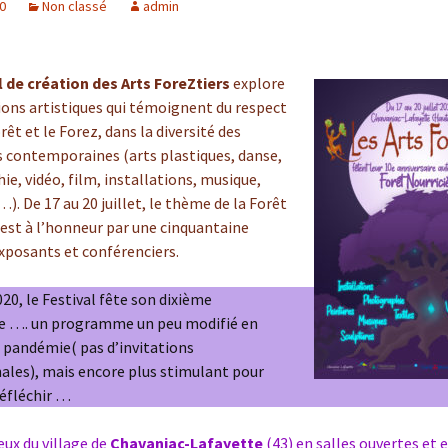
20
Non classé
admin
Année 2020
Année 2019
l de création des Arts ForeZtiers
explore
ions artistiques qui témoignent du respect
Festival 2018 : 
rêt et le Forez, dans la diversité des
« Bestiaire en
 contemporaines (arts plastiques, danse,
e, vidéo, film, installations, musique,
Année 2018
…). De 17 au 20 juillet, le thème de la Forêt
Année 2017
 est à l’honneur par une cinquantaine
exposants et conférenciers.
Festival 2016 :
Botaniques cé
020, le Festival fête son dixième
re …. un programme un peu modifié en
Année 2016
a pandémie( pas d’invitations
ales), mais encore plus stimulant pour
Festival 2015 :
milieu du mon
réfléchir …
Année 2015
eux du village de
Chavaniac-Lafayette
(43) en salles ouvertes et e