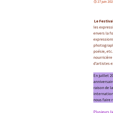
27 juin 20
Partenaires et soutiens
en savoir plus
Le Festiva
les express
envers la fo
expressions
photographi
poésie, etc
nourricière
d’artistes 
En juillet 2
anniversai
raison de l
internation
nous faire 
Plusieurs li