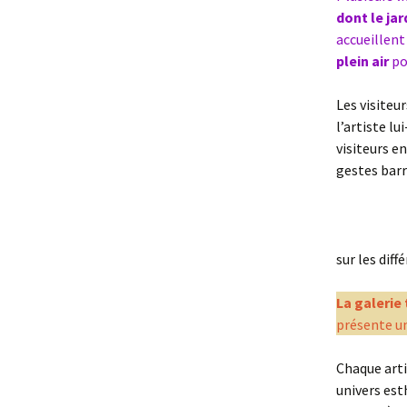
dont le jar
accueillent
plein air
pou
Les visiteu
l’artiste l
visiteurs e
gestes barr
sur les dif
La galerie
présente un
Chaque arti
univers est