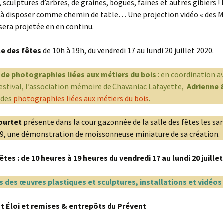
, sculptures d’arbres, de graines, bogues, faînes et autres gibiers 
 à disposer comme chemin de table… Une projection vidéo « des M
sera projetée en en continu.
le des fêtes
de 10h à 19h, du vendredi 17 au lundi 20 juillet 2020.
 de photographies liées aux métiers du bois
: en coordination av
stival, l’association mémoire de Chavaniac Lafayette,
Adrienne 
 des
photographies liées aux métiers du bois
.
ourtet
présente dans la cour gazonnée de la salle des fêtes les sa
9, une démonstration de moissonneuse miniature de sa création.
êtes : de 10 heures à 19 heures du vendredi 17 au lundi 20 juillet
s des œuvres plastiques et sculptures, installations et vidéos
t Éloi et remises & entrepôts du Prévent