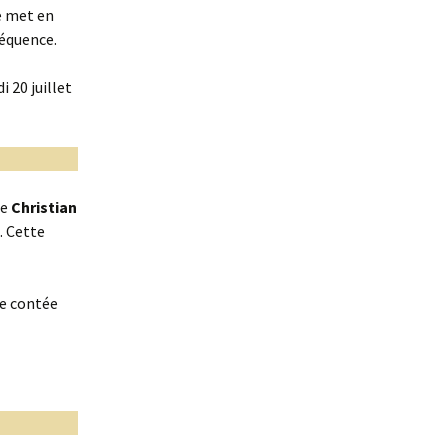
se met en
séquence.
i 20 juillet
te
Christian
. Cette
e contée