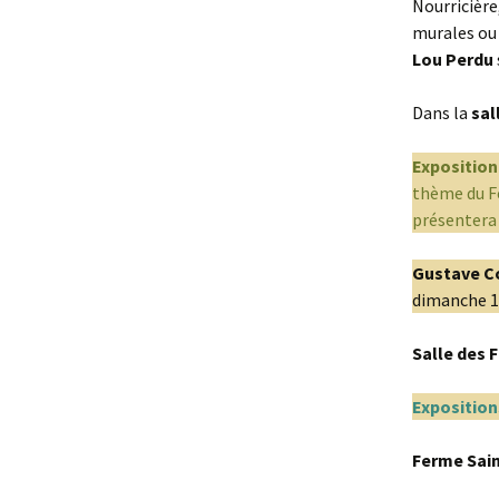
Nourricière
murales ou
Lou Perdu
Dans la
sal
Exposition
thème du Fe
présentera
Gustave C
dimanche 1
Salle des F
Exposition
Ferme Sain