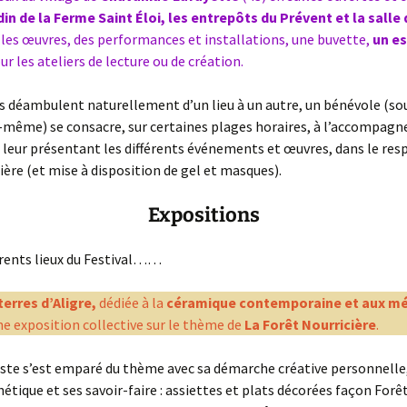
din de la Ferme Saint Éloi, les entrepôts du Prévent et la salle
Année 2014
 les œuvres, des performances et installations, une buvette,
un e
r les ateliers de lecture ou de création.
rs déambulent naturellement d’un lieu à un autre, un bénévole (s
ui-même) se consacre, sur certaines plages horaires, à l’accompag
n leur présentant les différents événements et œuvres, dans le res
ière (et mise à disposition de gel et masques).
Expositions
férents lieux du Festival……
terres d’Aligre,
dédiée à la
céramique contemporaine et aux mét
e exposition collective sur le thème de
La Forêt Nourricière
.
ste s’est emparé du thème avec sa démarche créative personnelle
hétique et ses savoir-faire : assiettes et plats décorées façon Forê