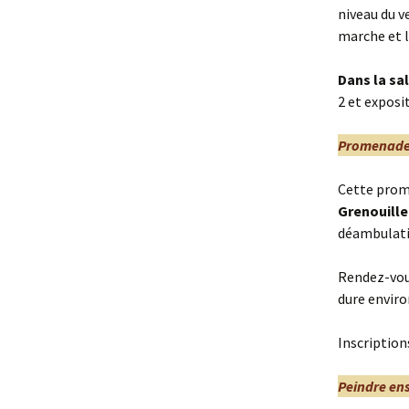
niveau du v
marche et l
Dans la sa
2 et exposi
Promenade
Cette prome
Grenouille
déambulatio
Rendez-vous
dure enviro
Inscription
Peindre en