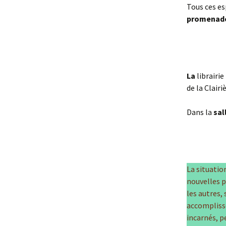
Tous ces e
promenade
La
librairie
de la Clairi
Dans la
sal
La situatio
nouvelles p
les autres,
accompliss
incarnés, p