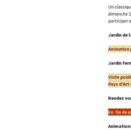
Un classiqu
dimanche 19
participer 
Jardin de l
Animation p
Jardin fer
Visite guid
Pays d’Art 
Rendez vou
En fin de 
Animations