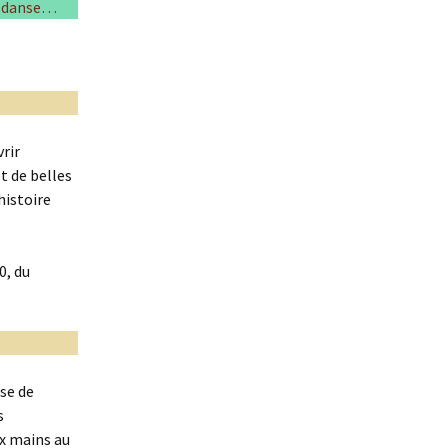
le danse…
Chantal Colombet et l
œufs de la Forêt
Robin Comte
Sylvie Dallet
rir
Albert David, un voya
en botanique céleste
et de belles
’histoire
Anne Drevon
Étudiants de l’École d
0, du
paysage
Marie LAFONT & Mélo
VIDAL
Marie Jo Geffray
ise de
s
Martine Guitton
ux mains au