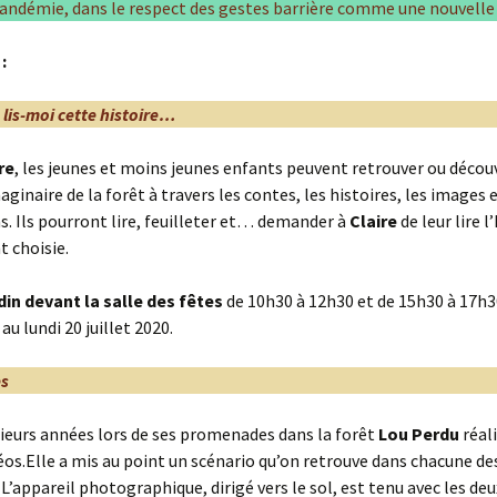
 pandémie, dans le respect des gestes barrière comme une nouvel
:
t, lis-moi cette histoire…
re
, les jeunes et moins jeunes enfants peuvent retrouver ou découv
aginaire de la forêt à travers les contes, les histoires, les images 
ns. Ils pourront lire, feuilleter et… demander à
Claire
de leur lire l
t choisie.
din devant la salle des fêtes
de 10h30 à 12h30 et de 15h30 à 17h3
au lundi 20 juillet 2020.
es
ieurs années lors de ses promenades dans la forêt
Lou Perdu
réal
éos.Elle a mis au point un scénario qu’on retrouve dans chacune de
L’appareil photographique, dirigé vers le sol, est tenu avec les de