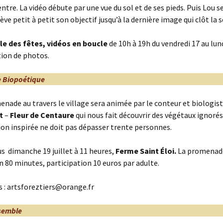
entre. La vidéo débute par une vue du sol et de ses pieds. Puis Lou 
ève petit à petit son objectif jusqu’à la dernière image qui clôt la 
lle des fêtes, vidéos en boucle
de 10h à 19h du vendredi 17 au lund
tion de photos.
 Biopoétique
nade au travers le village sera animée par le conteur et biologis
t
–
Fleur de Centaure
qui nous fait découvrir des végétaux ignorés
n inspirée ne doit pas dépasser trente personnes.
 dimanche 19 juillet à 11 heures,
Ferme Saint Éloi.
La promenad
n 80 minutes, participation 10 euros par adulte.
s : artsforeztiers@orange.fr
semble