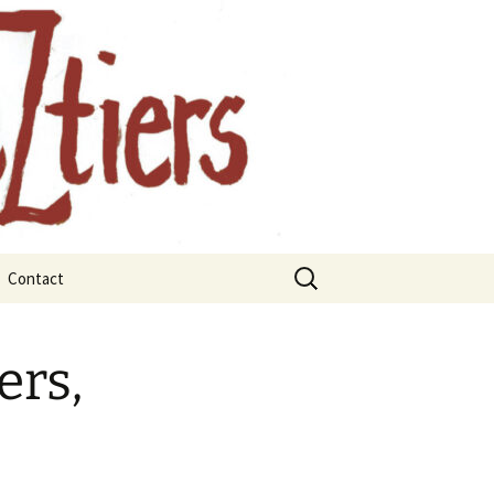
, Auvergne
Rechercher :
Contact
rts
rbres et les
x
ges remarquables
ers,
juillet 2021
janvier 2021
 La forêt
mars 2021