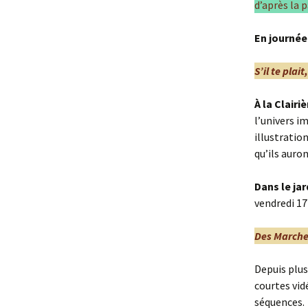
d’après la
En journée 
S’il te plai
À la Clairiè
l’univers im
illustratio
qu’ils auron
Dans le jar
vendredi 17 
Des March
Depuis plus
courtes vid
séquences. 