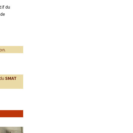
if du
 de
on.
 du
SMAT